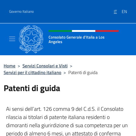
Salta al contenuto
IT
EN
Governo Italiano
Intestazione sito, social e menù
Consolato Generale d'Italia a Los
Angeles
Sito ufficiale del Consolato Generale d'Itali
Home
>
Servizi Consolari e Visti
>
Servizi per il cittadino italiano
>
Patenti di guida
Patenti di guida
Ai sensi dell’art. 126 comma 9 del C.d.S. il Consolato
rilascia ai titolari di patente italiana residenti o
dimoranti nella giurirdizione di sua competenza per un
periodo di almeno 6 mesi, un attestato di conferma