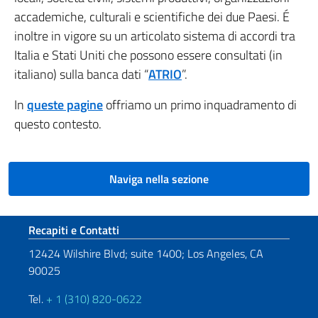
accademiche, culturali e scientifiche dei due Paesi. É
inoltre in vigore su un articolato sistema di accordi tra
Italia e Stati Uniti che possono essere consultati (in
italiano) sulla banca dati “
ATRIO
”.
In
queste pagine
offriamo un primo inquadramento di
questo contesto.
Naviga nella sezione
Sezione footer
Recapiti e Contatti
12424 Wilshire Blvd; suite 1400; Los Angeles, CA
90025
Tel.
+ 1 (310) 820-0622