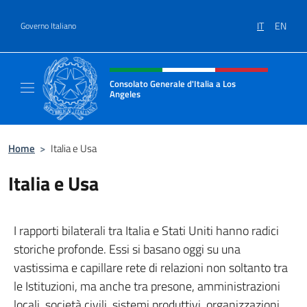
Salta al contenuto
IT
EN
Governo Italiano
Intestazione sito, social e menù
Consolato Generale d'Italia a Los
Angeles
Sito ufficiale del Consolato Generale d'Itali
Home
>
Italia e Usa
Italia e Usa
I rapporti bilaterali tra Italia e Stati Uniti hanno radici
storiche profonde. Essi si basano oggi su una
vastissima e capillare rete di relazioni non soltanto tra
le Istituzioni, ma anche tra presone, amministrazioni
locali, società civili, sistemi produttivi, organizzazioni