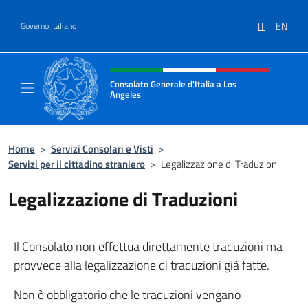
Salta al contenuto
IT
EN
Governo Italiano
Intestazione sito, social e menù
Consolato Generale d'Italia a Los
Angeles
Sito ufficiale del Consolato Generale d'Itali
Home
>
Servizi Consolari e Visti
>
Servizi per il cittadino straniero
>
Legalizzazione di Traduzioni
Legalizzazione di Traduzioni
Il Consolato non effettua direttamente traduzioni ma
provvede alla legalizzazione di traduzioni già fatte.
Non è obbligatorio che le traduzioni vengano