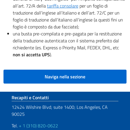
all’art. 72/A della
tariffa consolare
per un foglio di
traduzione dall’inglese all’italiano e dell’art. 72/C per un
foglio di traduzione dall’italiano all’inglese (a questi fini un
foglio è composto da due facciate);
una busta pre-compilata e pre-pagata per la restituzione
della traduzione autenticata con il sistema preferito dal
richiedente (es. Express o Priority Mail, FEDEX, DHL, etc
non si accetta UPS
).
Naviga nella sezione
Sezione footer
Recapiti e Contatti
12424 Wilshire Blvd; suite 1400; Los Angeles, CA
90025
Tel.
+ 1 (310) 820-0622