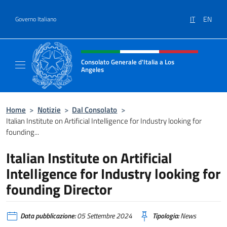
Salta al contenuto
IT
EN
Governo Italiano
Intestazione sito, social e menù
Consolato Generale d'Italia a Los
Angeles
Sito ufficiale del Consolato Generale d'Itali
Home
>
Notizie
>
Dal Consolato
>
Italian Institute on Artificial Intelligence for Industry looking for
founding...
Italian Institute on Artificial
Intelligence for Industry looking for
founding Director
Data pubblicazione:
05 Settembre 2024
Tipologia:
News