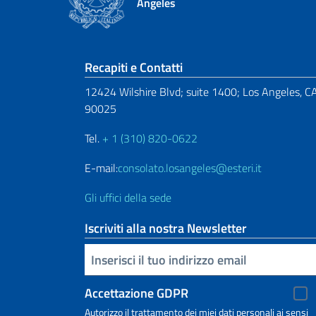
Angeles
Sezione footer
Recapiti e Contatti
12424 Wilshire Blvd; suite 1400; Los Angeles, C
90025
Tel.
+ 1 (310) 820-0622
E-mail:
consolato.losangeles@esteri.it
Gli uffici della sede
Iscriviti alla nostra Newsletter
Inserisci la tua email
Accettazione GDPR
Autorizzo il trattamento dei miei dati personali ai sensi