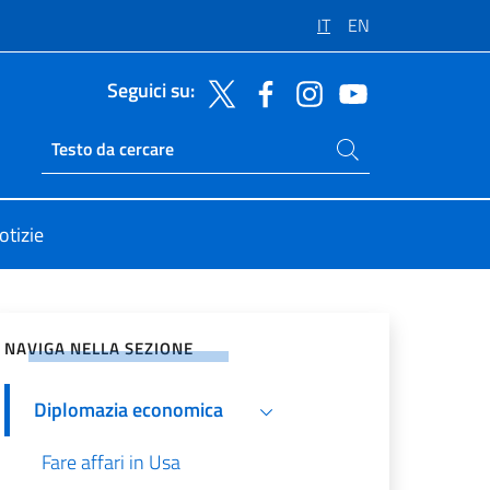
IT
EN
Seguici su:
Cerca nel sito
Ricerca sito live
otizie
vidi sui Social Network
NAVIGA NELLA SEZIONE
Diplomazia economica
Fare affari in Usa