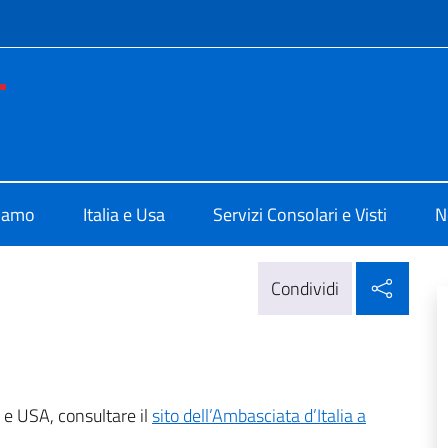
e menù
e d'Italia a Los Angeles
siamo
Italia e Usa
Servizi Consolari e Visti
N
Condi
Condividi
a e USA, consultare il
sito dell’Ambasciata d’Italia a