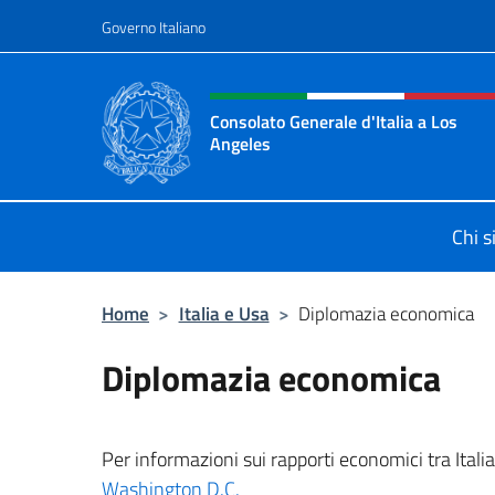
Salta al contenuto
Governo Italiano
Intestazione sito, social 
Consolato Generale d'Italia a Los
Angeles
Sito ufficiale del Consolato General
Chi 
Home
>
Italia e Usa
>
Diplomazia economica
Diplomazia economica
Per informazioni sui rapporti economici tra Itali
Washington D.C.