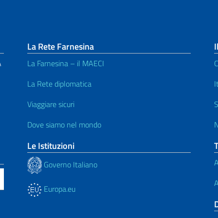
La Rete Farnesina
I
A
La Farnesina – il MAECI
C
La Rete diplomatica
I
Viaggiare sicuri
S
Dove siamo nel mondo
N
Le Istituzioni
A
Governo Italiano
A
Europa.eu